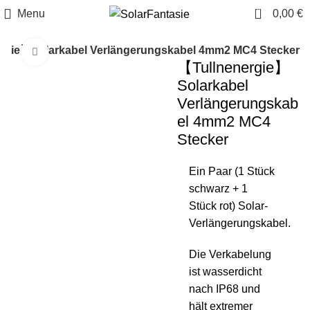
0
Menu
0,00
€
rgie】Solarkabel Verlängerungskabel 4mm2 MC4 Stecker
Click to enlarge
【Tullnenergie】
Solarkabel
Verlängerungskab
el 4mm2 MC4
Stecker
Ein Paar (1 Stück
schwarz + 1
Stück rot) Solar-
Verlängerungskabel.
Die Verkabelung
ist wasserdicht
nach IP68 und
hält extremer